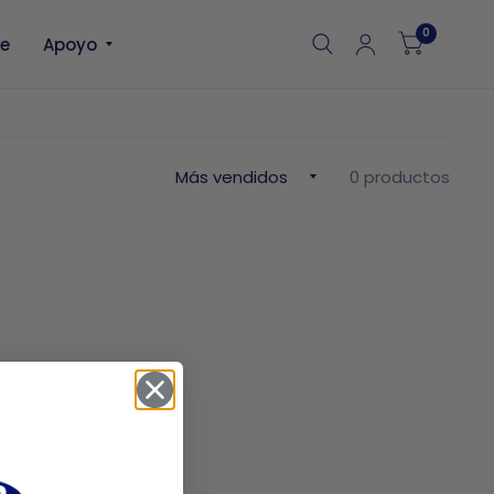
0
le
Apoyo
0 productos