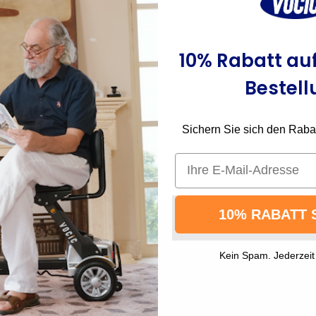
No se encontró ningún producto
10% Rabatt auf
Bestell
Sichern Sie sich den Rabatt
Email
10% RABATT 
Hilfe zur Bestellung
Folgen Sie VOCIC
Kein Spam. Jederzeit
Sendungsverfolgung
Facebook
Política de devolución
Twitter