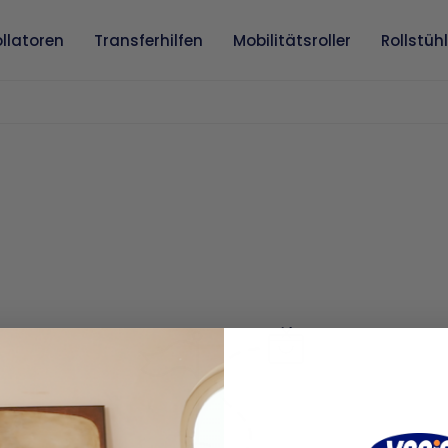
llatoren
Transferhilfen
Mobilitätsroller
Rollstüh