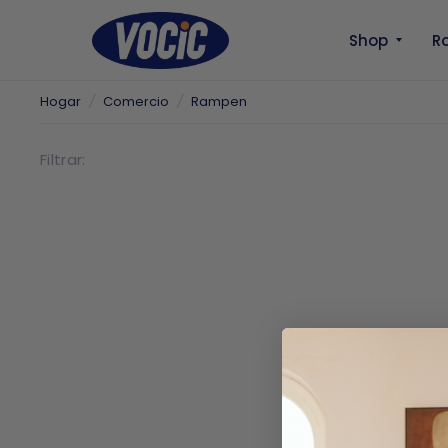
Shop
Ro
Hogar
/
Comercio
/
Rampen
Filtrar: