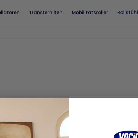
llatoren
Transferhilfen
Mobilitätsroller
Rollstüh