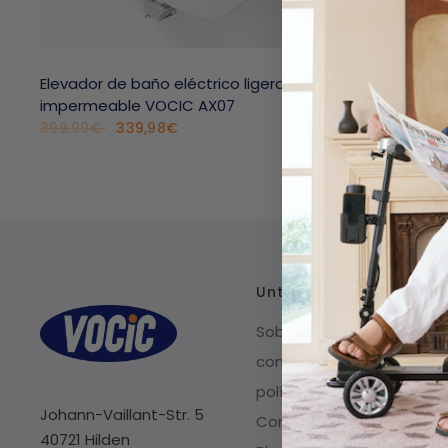
Elevador de baño eléctrico ligero e
impermeable VOCIC AX07
339,98€
399,99€
Unternehmen
Sobre nosotros
contacto
política de privacidad
Johann-Vaillant-Str. 5
Condiciones de servicio
40721 Hilden