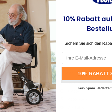
10% Rabatt auf
Bestell
Sichern Sie sich den Rabatt
Email
Hilfe zur Bestellung
Folgen Sie VOCIC
10% RABATT 
Sendungsverfolgung
Facebook
Kein Spam. Jederzeit
Política de devolución
Twitter
de 30 días
Instagram
Opciones de pago
YouTube
Envío y entrega