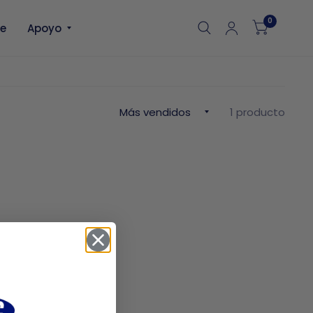
0
le
Apoyo
1 producto