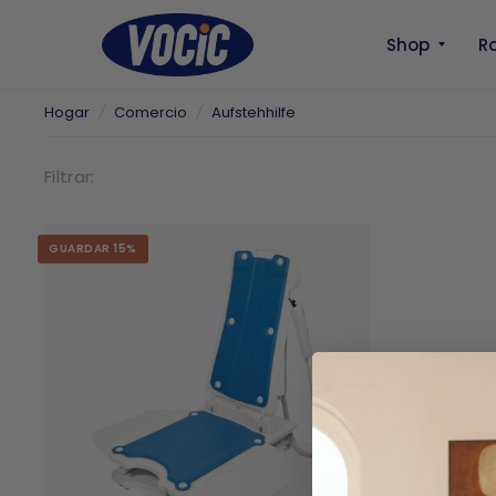
Shop
Ro
Hogar
/
Comercio
/
Aufstehhilfe
Filtrar:
GUARDAR 15%