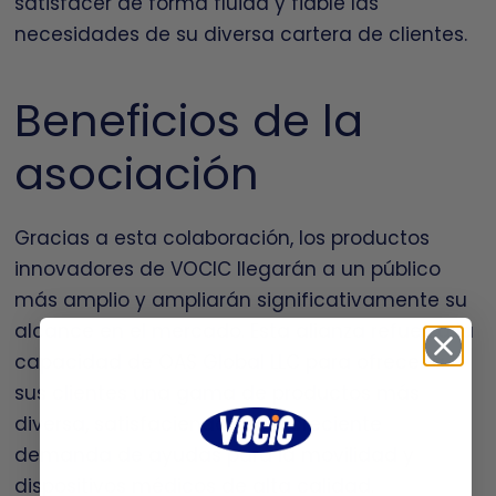
satisfacer de forma fluida y fiable las
necesidades de su diversa cartera de clientes.
Beneficios de la
asociación
Gracias a esta colaboración, los productos
innovadores de VOCIC llegarán a un público
más amplio y ampliarán significativamente su
alcance en el mercado. Esta alianza refuerza la
capacidad de OAS Global LLC para ofrecer a
sus clientes una gama de productos más
diversa, satisfaciendo así la creciente
demanda de ayudas para la movilidad y
dispositivos médicos de alta calidad.