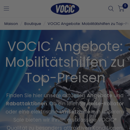
0
Maison
/
Boutique
/
VOCIC Angebote: Mobilitätshilfen zu Top-Pr
VOCIC Angebote:
Mobilitätshilfen zu
Top-Preisen
Finden Sie hier unsere aktuellen
Angebote
und
Rabattaktionen
. Ob ein leichter
Reise-Rollator
oder eine elektrische
Umsetzhilfe
– in unserem
Sale bieten wir Ihnen erstklassige VOCIC®
Qualität zu besonders attraktiven Konditionen.