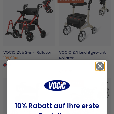
VOCIC Z55 2-in-1 Rollator
VOCIC Z71 Leichtgewicht
Rollator
199,99€
Rot
Blau
Tiefenschwarz
259,98€
399,98€
Burnt Olive
Red
Black
ÉPARGNEZ 34%
10% Rabatt auf Ihre erste