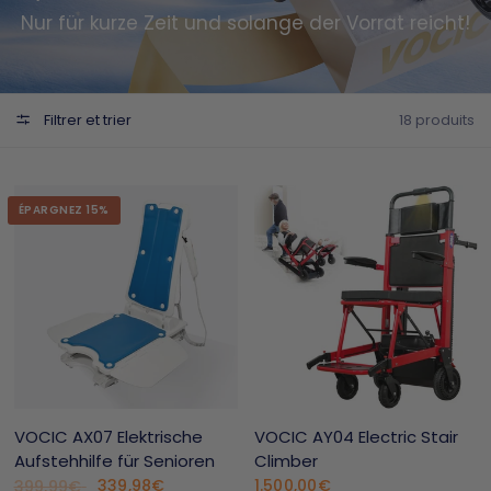
Nur für kurze Zeit und solange der Vorrat reicht!
Filtrer et trier
18 produits
ÉPARGNEZ 15%
VOCIC AX07 Elektrische
VOCIC AY04 Electric Stair
Aufstehhilfe für Senioren
Climber
339,98€
1.500,00€
399,99€