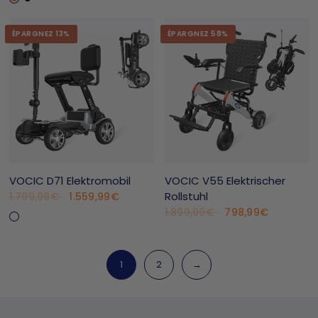
ÉPARGNEZ 13%
ÉPARGNEZ 58%
VOCIC D71 Elektromobil
VOCIC V55 Elektrischer
Rollstuhl
1.559,99€
1.799,98€
Silber(Vorbestellung)
Orange(Vorbestellung)
798,99€
1.899,99€
1
2
→