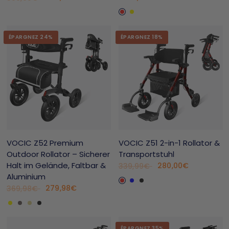
Rot
Gelb
ÉPARGNEZ 24%
ÉPARGNEZ 18%
VOCIC Z52 Premium
VOCIC Z51 2-in-1 Rollator &
Outdoor Rollator – Sicherer
Transportstuhl
Halt im Gelände, Faltbar &
280,00€
339,99€
Aluminium
Rot
Blau
Schwarz
279,98€
369,98€
Gelb
Grau
Champagner
Schwarz
ÉPARGNEZ 35%