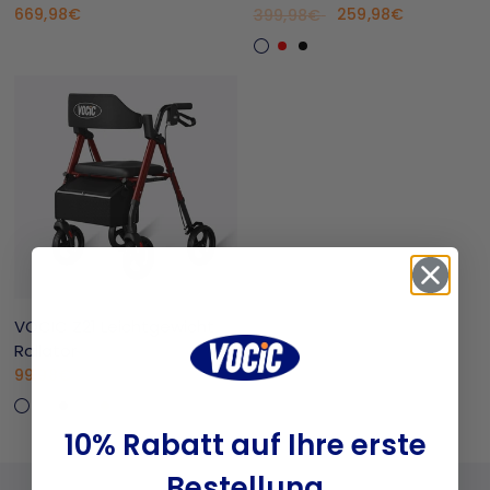
669,98€
259,98€
399,98€
Burnt Olive
Red
Black
VOCIC Z21 Leichtgewicht
Rollator
99,98€
Dunkelrot
Saphirblau
Schwarz
Lila
Orange
Grün
10% Rabatt auf Ihre erste
Bestellung