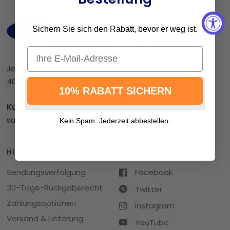
Unternehmen
Sichern Sie sich den Rabatt, bevor er weg ist.
Über uns
Kontakt
Email
Datenschutzrichtlinien
Johann-Vaillant-Str. 5
Servicebedingungen
40721 Hilden
10% RABATT SICHERN
Blog
Kundenbetreuung:
Nachrichten
support@vocic.eu
Kein Spam. Jederzeit abbestellen.
Collab-Programm
Hilfe zur Bestellung
Folgen Sie VOCIC
Sendungsverfolgung
Facebook
30-Tage-Rückgaberecht
Twitter
Zahlungsoptionen
Instagram
Versand & Lieferung
YouTube