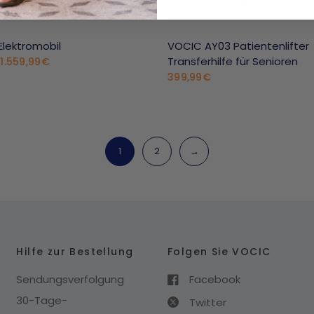
Elektromobil
VOCIC AY03 Patientenlifter
Transferhilfe für Senioren
1.559,99€
rbestellung)
(Vorbestellung)
399,99€
1
2
→
Hilfe zur Bestellung
Folgen Sie VOCIC
Sendungsverfolgung
Facebook
30-Tage-
Twitter