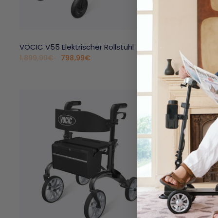
VOCIC V55 Elektrischer Rollstuhl
VOCIC Z55 2
798,99€
199,99€
1.899,99€
Rot
Blau
Tief
BESPAAR 13%