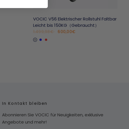
VOCIC V56 Elektrischer Rollstuhl Faltbar
Leicht bis 150KG（Gebraucht）
600,00€
1.499,98€
Silver
Blau
Rot
In Kontakt bleiben
Abonnieren Sie VOCIC für Neuigkeiten, exklusive
Angebote und mehr!