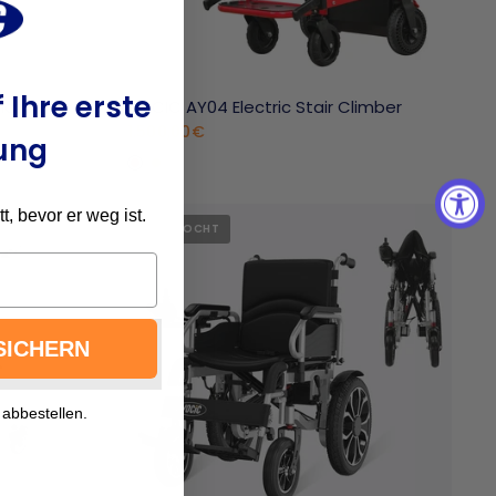
 Ihre erste
lator
VOCIC AY04 Electric Stair Climber
1.500,00€
ung
Rot
Gelb
, bevor er weg ist.
UITVERKOCHT
SICHERN
 abbestellen.