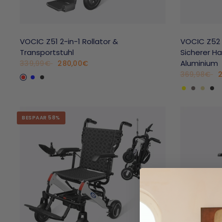
VOCIC Z51 2-in-1 Rollator &
VOCIC Z52 
Transportstuhl
Sicherer Ha
Aluminium
280,00€
339,99€
Rot
Blau
Schwarz
369,98€
Gelb
Grau
Cha
Sc
BESPAAR 58%