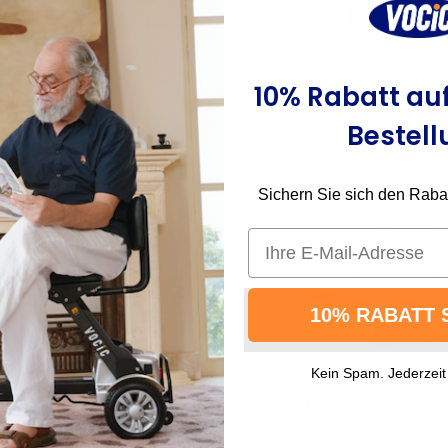
10% Rabatt auf
-in-1 Rollator
VOCIC Z71 Leichtgewicht Rol
259,98€
399,98€
Bestell
enschwarz
Burnt Olive
Red
Black
Sichern Sie sich den Rabatt
Email
10% RABATT 
Kein Spam. Jederzeit