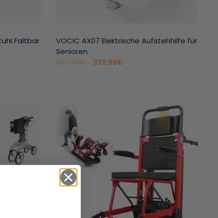
tuhl Faltbar
VOCIC AX07 Elektrische Aufstehhilfe für
Senioren
339,98€
399,99€