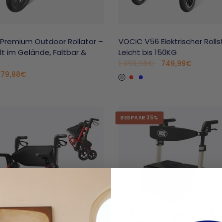
Premium Outdoor Rollator –
VOCIC V56 Elektrischer Rolls
lt im Gelände, Faltbar &
Leicht bis 150KG
749,99€
1.499,98€
Silver
Rot
Blau
279,98€
mpagner
hwarz
BESPAAR 35%