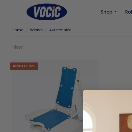
Shop
Ro
Home
/
Winkel
/
Aufstehhilfe
Filter:
BESPAAR 15%