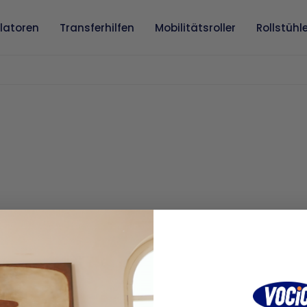
llatoren
Transferhilfen
Mobilitätsroller
Rollstühl