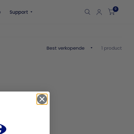
0
e
Support
1 product