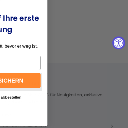
 Ihre erste
ung
, bevor er weg ist.
SICHERN
In Kontakt bleiben
Abonnieren Sie VOCIC für Neuigkeiten, exklusive
 abbestellen.
Angebote und mehr!
E‑mail