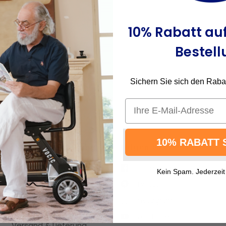
10% Rabatt auf
Bestell
Sichern Sie sich den Rabatt
Email
10% RABATT 
Hilfe zur Bestellung
Folgen Sie VOCIC
Sendungsverfolgung
Facebook
Kein Spam. Jederzeit
30-Tage-
Twitter
Rückgaberecht
Instagram
Zahlungsoptionen
YouTube
Versand & Lieferung