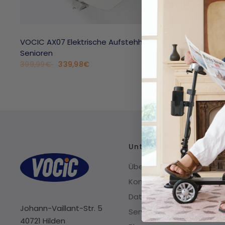
VOCIC AX07 Elektrische Aufstehhilfe für
Senioren
339,98€
399,99€
Unternehmen
Über uns
Kontakt
Datenschutzrichtlinien
Johann-Vaillant-Str. 5
Servicebedingungen
40721 Hilden