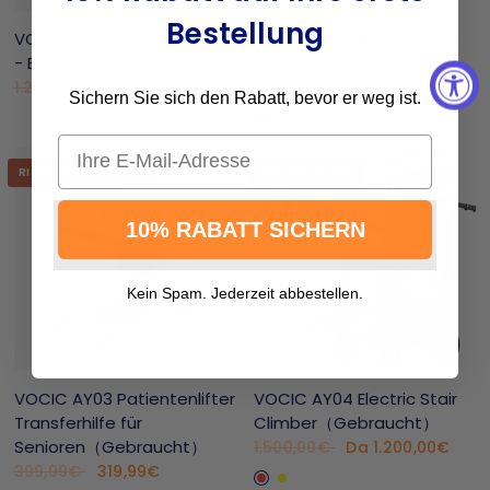
Bestellung
VOCIC AY02 Patientenlifter
VOCIC AY04 Electric Stair
- Elektrische Transferhilfe
Climber
1.099,99€
1.500,00€
1.299,98€
Sichern Sie sich den Rabatt, bevor er weg ist.
Rot
Gelb
Email
RISPARMIA 20%
RISPARMIA 20%
10% RABATT SICHERN
Kein Spam. Jederzeit abbestellen.
VOCIC AY03 Patientenlifter
VOCIC AY04 Electric Stair
Transferhilfe für
Climber（Gebraucht）
Senioren（Gebraucht）
Da
1.200,00€
1.500,00€
Rot
Gelb
319,99€
399,99€