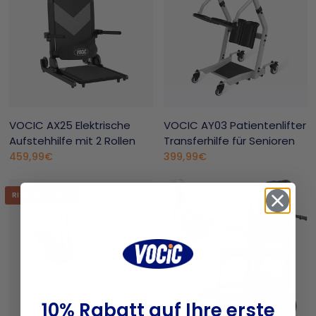
VOCIC AX25 Elektrische
VOCIC AY03 Patientenlifter
Aufstehhilfe mit 2 Rollen
Transferhilfe für Senioren
459,99€
399,99€
RISPARMIA 15%
10% Rabatt auf Ihre erste