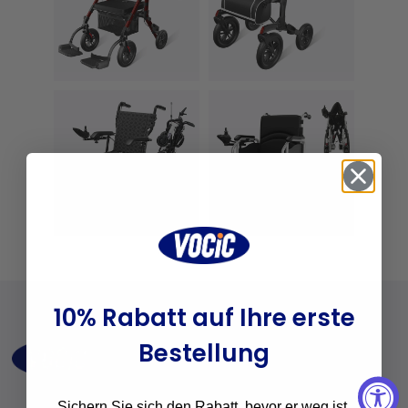
10% Rabatt auf Ihre erste
Unternehmen
Bestellung
Über uns
Kontakt
Sichern Sie sich den Rabatt, bevor er weg ist.