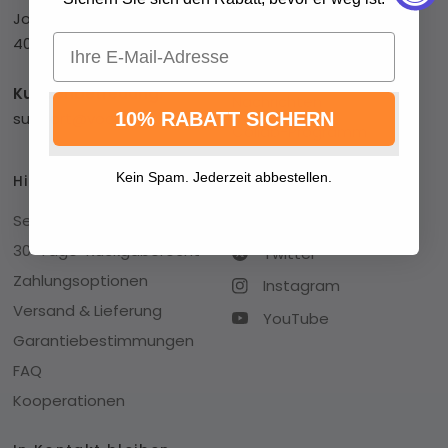
Datenschutzrichtlinien
Johann-Vaillant-Str. 5
Servicebedingungen
Email
40721 Hilden
Blog
Kundenbetreuung:
Nachrichten
support@vocic.eu
10% RABATT SICHERN
Collab-Programm
Kein Spam. Jederzeit abbestellen.
Hilfe zur Bestellung
Folgen Sie VOCIC
Sendungsverfolgung
Facebook
30-Tage-Rückgaberecht
Twitter
Zahlungsoptionen
Instagram
Versand & Lieferung
YouTube
Garantiebestimmungen
FAQ
Kooperationen