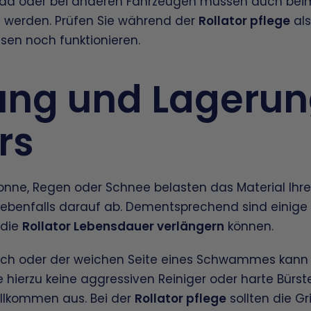
rad oder bei anderen Fahrzeugen müssen auch beim
rt werden. Prüfen Sie während der
Rollator pflege
als
msen noch funktionieren.
ung und Lagerun
rs
onne, Regen oder Schnee belasten das Material Ihre
h ebenfalls darauf ab. Dementsprechend sind eini
 die
Rollator Lebensdauer verlängern
können.
ch oder der weichen Seite eines Schwammes kann de
 hierzu keine aggressiven Reiniger oder harte Bürs
ollkommen aus. Bei der
Rollator pflege
sollten die Gri