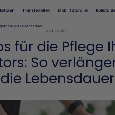
llatoren
Transferhilfen
Mobilitätsroller
Rollstühl
ängern Sie die Lebensdauer
OCT 21, 2024
ps für die Pflege I
tors: So verlänge
die Lebensdauer