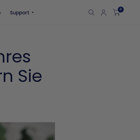
0
e
Support
hres
rn Sie