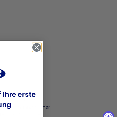
 Ihre erste
ge Modelle hingegen
ung
inen Fachmann, welcher
fen sorgt und Ihren