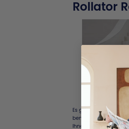
Rollator 
Es gibt Rollatoren mit
benötigen hin und wied
Ihnen diesen Schritt a