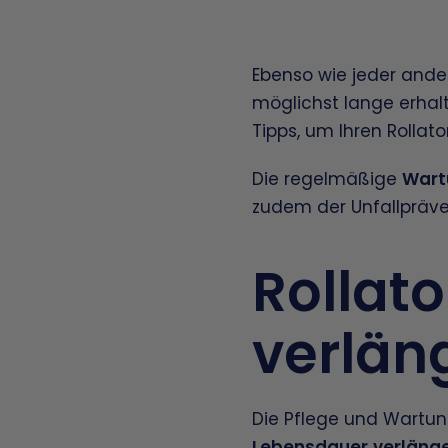
Ebenso wie jeder and
möglichst lange erhal
Tipps, um Ihren Rollato
Die regelmäßige
Wartu
zudem der Unfallpräve
Rollat
verlän
Die Pflege und Wartung 
Lebensdauer
verläng