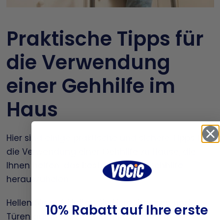
Praktische Tipps für
die Verwendung
einer Gehhilfe im
Haus
Hier sind einige praktische und sichere Tipps für
die Verwendung einer Gehhilfe zu Hause, die
Ihnen helfen, das Beste aus Ihrer Gehhilfe
herauszuholen:
Hellen Sie auf: Halten Sie Flure, Treppen und
10% Rabatt auf Ihre erste
Türen gut beleuchtet, um Rutschen zu