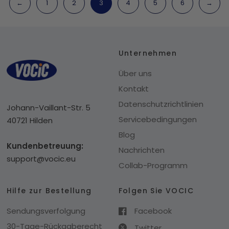
←
1
2
3
4
5
6
→
Unternehmen
Über uns
Kontakt
Datenschutzrichtlinien
Johann-Vaillant-Str. 5
Servicebedingungen
40721 Hilden
Blog
Kundenbetreuung:
Nachrichten
support@vocic.eu
Collab-Programm
Hilfe zur Bestellung
Folgen Sie VOCIC
Sendungsverfolgung
Facebook
30-Tage-Rückgaberecht
Twitter