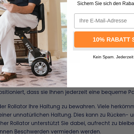
Sichern Sie sich den Rabatt
Email
10% RABATT 
Kein Spam. Jederzeit
ches Design ist für Komfort und Funktionalität veran
rliche. Das bedeutet, dass Sie weniger Kraft aufw
s ist besonders bei längeren Strecken von Vorteil. Di
sitioniert, dass sie Ihnen jederzeit eine bequeme 
er Rollator Ihre Haltung zu bewahren. Viele herkömm
 einer unnatürlichen Haltung. Dies kann zu Rücken
er Rollator unterstützt Sie dabei, aufrecht zu bleibe
 können Beschwerden vermieden werden.