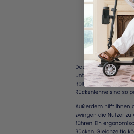
Das Rollator ergonomis
unterstützen die natü
Rollator zu steuern. Da
Rückenlehne sind so po
Außerdem hilft Ihnen d
zwingen die Nutzer zu
führen. Ein ergonomisch
Rücken. Gleichzeitig