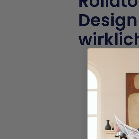
Rollat
Design 
wirklic