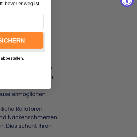
, bevor er weg ist.
SICHERN
 abbestellen.
twortlich. Die Griffe
enden müssen, um den
e Sitzfläche und die
Pause ermöglichen.
liche Rollatoren
- und Nackenschmerzen
n. Dies schont Ihren