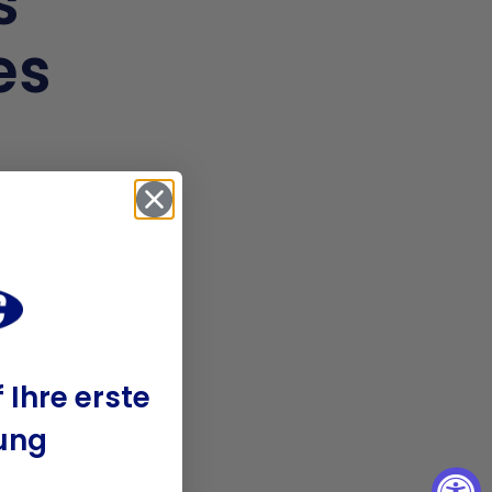
s
es
 Ihre erste
ung