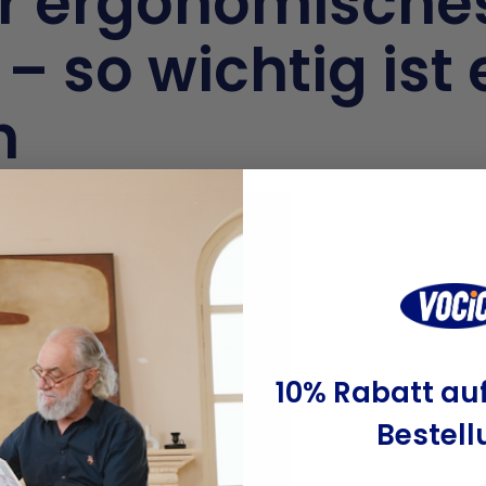
or ergonomische
– so wichtig ist 
h
10% Rabatt auf
Bestell