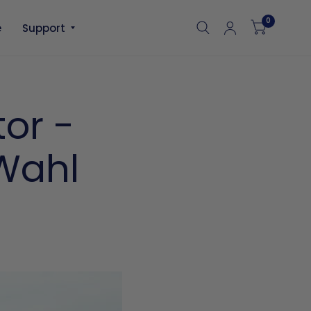
0
e
Support
or -
Wahl