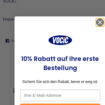
VOCIC.
Etiquette:
Rollator
,
Rollatoren mit vier Rädern
Partager
Tweeter
Épingler
10% Rabatt auf Ihre erste
Bestellung
Sichern Sie sich den Rabatt, bevor er weg ist.
Laisser un commentaire
Email
Votre adresse email ne sera pas publiée..