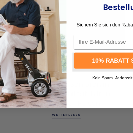
Bestell
Sichern Sie sich den Rabatt
Email
10% RABATT 
SEPTEMBER 02 2024
Kein Spam. Jederzeit
Reisetipps für Senioren im
Sommer: Mobilitätshilfen
geeignet für Reisen
WEITERLESEN